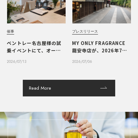
催事
プレスリリース
ベントレー名古屋様の試
MY ONLY FRAGRANCE
乗イベントにて、オーダー
龍安寺店が、2026年7月1
メイドフレグランスのワ
0日（金）にオープンいた
2026/07/13
2026/07/06
ークショップを実施しま
します
した
Read More