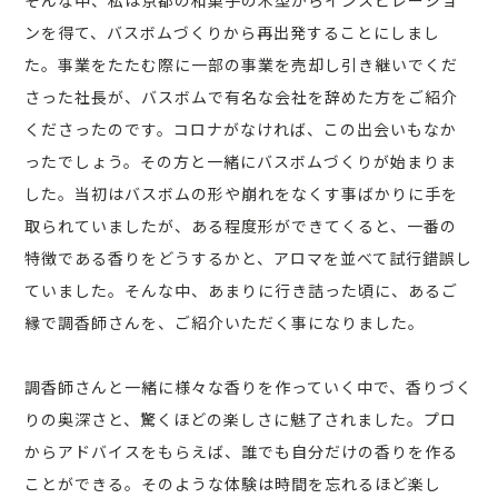
そんな中、私は京都の和菓子の木型からインスピレーショ
ンを得て、バスボムづくりから再出発することにしまし
た。事業をたたむ際に一部の事業を売却し引き継いでくだ
さった社長が、バスボムで有名な会社を辞めた方をご紹介
くださったのです。コロナがなければ、この出会いもなか
ったでしょう。その方と一緒にバスボムづくりが始まりま
した。当初はバスボムの形や崩れをなくす事ばかりに手を
取られていましたが、ある程度形ができてくると、一番の
特徴である香りをどうするかと、アロマを並べて試行錯誤し
ていました。そんな中、あまりに行き詰った頃に、あるご
縁で調香師さんを、ご紹介いただく事になりました。
調香師さんと一緒に様々な香りを作っていく中で、香りづく
りの奥深さと、驚くほどの楽しさに魅了されました。プロ
からアドバイスをもらえば、誰でも自分だけの香りを作る
ことができる。そのような体験は時間を忘れるほど楽し