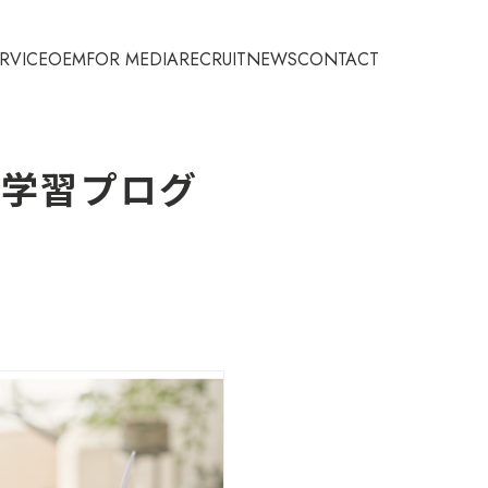
RVICE
OEM
FOR MEDIA
RECRUIT
NEWS
CONTACT
験学習プログ