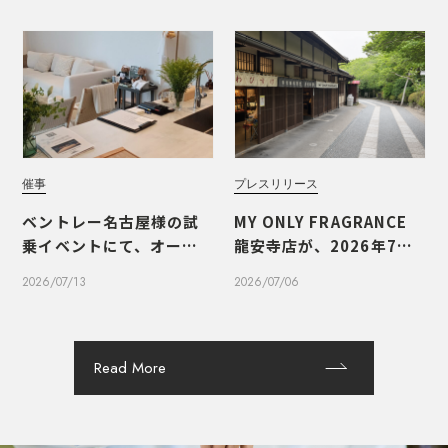
催事
プレスリリース
ベントレー名古屋様の試
MY ONLY FRAGRANCE
乗イベントにて、オーダー
龍安寺店が、2026年7月1
メイドフレグランスのワ
0日（金）にオープンいた
2026/07/13
2026/07/06
ークショップを実施しま
します
した
Read More