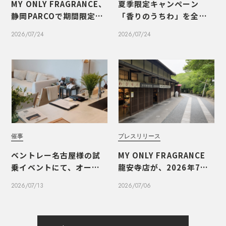
MY ONLY FRAGRANCE、
夏季限定キャンペーン
静岡PARCOで期間限定PO
「香りのうちわ」を全国1
PUPを開催いたしました
1店舗で開催
2026/07/24
2026/07/24
催事
プレスリリース
ベントレー名古屋様の試
MY ONLY FRAGRANCE
乗イベントにて、オーダー
龍安寺店が、2026年7月1
メイドフレグランスのワ
0日（金）にオープンいた
2026/07/13
2026/07/06
ークショップを実施しま
します
した