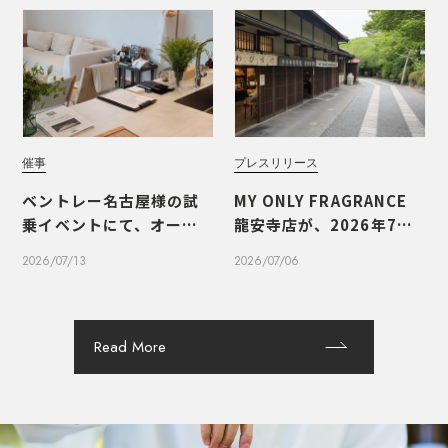
催事
プレスリリース
ベントレー名古屋様の試
MY ONLY FRAGRANCE
乗イベントにて、オーダー
龍安寺店が、2026年7月1
メイドフレグランスのワ
0日（金）にオープンいた
2026/07/13
2026/07/06
ークショップを実施しま
します
した
Read More