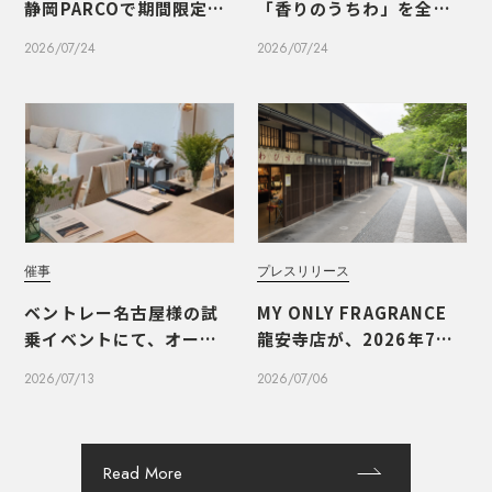
静岡PARCOで期間限定PO
「香りのうちわ」を全国1
PUPを開催いたしました
1店舗で開催
2026/07/24
2026/07/24
催事
プレスリリース
ベントレー名古屋様の試
MY ONLY FRAGRANCE
乗イベントにて、オーダー
龍安寺店が、2026年7月1
メイドフレグランスのワ
0日（金）にオープンいた
2026/07/13
2026/07/06
ークショップを実施しま
します
した
Read More