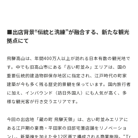
■出店背景――“伝統と洗練”が融合する、新たな観光
拠点にて
飛騨高山は、年間400万人以上が訪れる日本有数の観光地で
す。中でも旧高山市にある「古い町並み」エリアは、国の
重要伝統的建造物群保存地区に指定され、江戸時代の町家
建築が今も多く残る歴史的景観を保っています。国内旅行者
に加え、インバウンド（訪日外国人）にも人気が高く、多
様な観光客が行き交うエリアです。
今回の出店地「蔵の町 飛騨天領」は、古い町並みエリアに
ある江戸期の豪商・平田家の旧邸宅兼店舗をリノベーショ
ンし、新築棟を加えた全12区画で構成される商業施設。“Tr