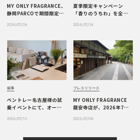
MY ONLY FRAGRANCE、
夏季限定キャンペーン
静岡PARCOで期間限定PO
「香りのうちわ」を全国1
PUPを開催いたしました
1店舗で開催
2026/07/24
2026/07/24
催事
プレスリリース
ベントレー名古屋様の試
MY ONLY FRAGRANCE
乗イベントにて、オーダー
龍安寺店が、2026年7月1
メイドフレグランスのワ
0日（金）にオープンいた
2026/07/13
2026/07/06
ークショップを実施しま
します
した