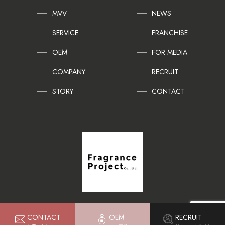
MVV
NEWS
SERVICE
FRANCHISE
OEM
FOR MEDIA
COMPANY
RECRUIT
STORY
CONTACT
CONTACT
OEM
RECRUIT
Copyright © Fragrance Project Co., Ltd. All Rights Reserved.