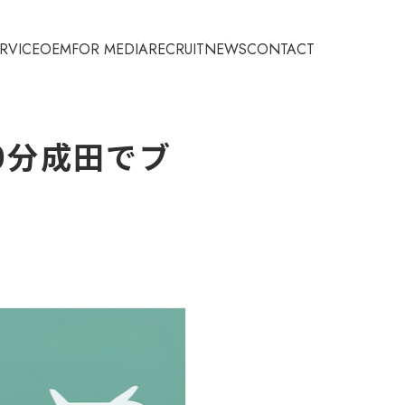
RVICE
OEM
FOR MEDIA
RECRUIT
NEWS
CONTACT
0分成田でブ