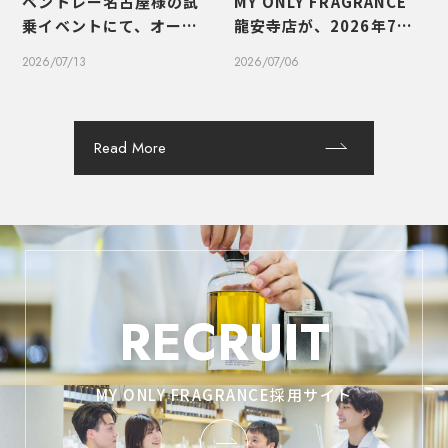
ベントレー名古屋様の試
MY ONLY FRAGRANCE
乗イベントにて、オーダー
龍安寺店が、2026年7月1
メイドフレグランスのワ
0日（金）にオープンいた
2026/07/13
2026/07/06
ークショップを実施しま
します
した
Read More
RECRUIT
MY ONLY FRAGRANCE採用サイト