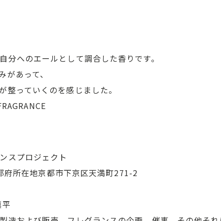
自分へのエールとして調合した香りです。
みがあって、
が整っていくのを感じました。
RAGRANCE
会社フレグランスプロジェクト
24 京都府所在地京都市下京区天満町271-2
023年4月01日
代表取締役 和田慎平
製造および販売、フレグランスの企画、催事、その他それ