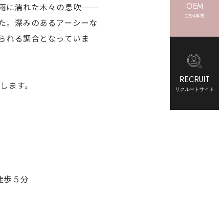
OEM
雨に濡れた木々の息吹──
OEM事業
た。深みのあるアーシーな
られる調合となっていま
RECRUIT
たします。
リクルートサイト
徒歩５分