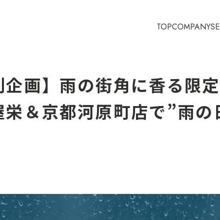
TOP
COMPANY
SE
別企画】雨の街角に香る限
屋栄＆京都河原町店で”雨の