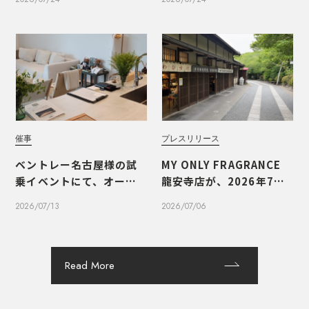
催事
プレスリリース
ベントレー名古屋様の試
MY ONLY FRAGRANCE
乗イベントにて、オーダー
龍安寺店が、2026年7月1
メイドフレグランスのワ
0日（金）にオープンいた
2026/07/13
2026/07/06
ークショップを実施しま
します
した
Read More