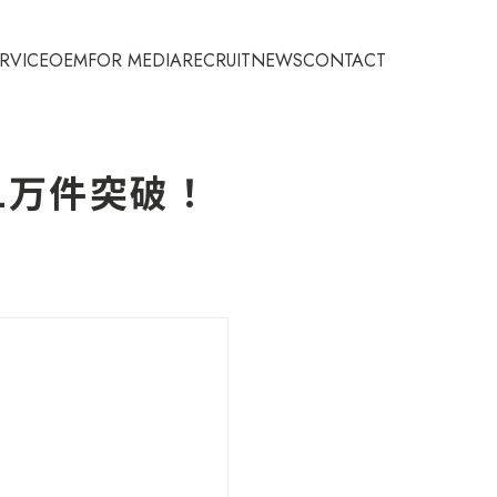
RVICE
OEM
FOR MEDIA
RECRUIT
NEWS
CONTACT
1万件突破！